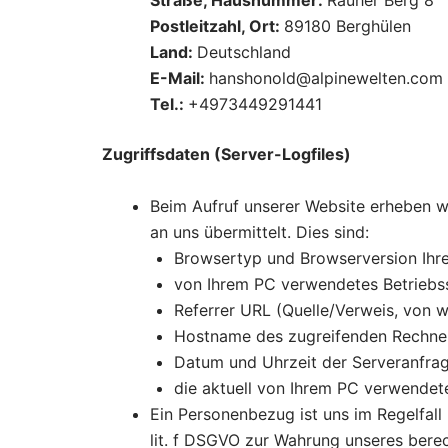
Straße, Hausnummer:
Rauher Berg 8
Postleitzahl, Ort:
89180 Berghülen
Land:
Deutschland
E-Mail:
hanshonold@alpinewelten.com
Tel.:
+4973449291441
Zugriffsdaten (Server-Logfiles)
Beim Aufruf unserer Website erheben wi
an uns übermittelt. Dies sind:
Browsertyp und Browserversion Ihr
von Ihrem PC verwendetes Betrieb
Referrer URL (Quelle/Verweis, von 
Hostname des zugreifenden Rechne
Datum und Uhrzeit der Serveranfra
die aktuell von Ihrem PC verwendete
Ein Personenbezug ist uns im Regelfall
lit. f DSGVO zur Wahrung unseres berech